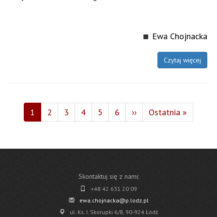
Ewa Chojnacka
Czytaj więcej
Stronicowanie
Bieżąca
1
Page
2
Page
3
Page
4
Page
5
Page
6
Następna
››
Ostatnia
Ostatnia »
strona
strona
strona
Skontaktuj się z nami:
+48 42 631 20 09
ewa.chojnacka@p.lodz.pl
ul. Ks. I. Skorupki 6/8, 90-924 Łódź