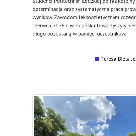
Studenci Politechniki Łódzkiej po raz kolejny
determinacja oraz systematyczna praca pro
wyników. Zawodom lekkoatletycznym rozeg
czerwca 2026 r. w Gdańsku towarzyszyły nie
długo pozostaną w pamięci uczestników.
Teresa Biela J