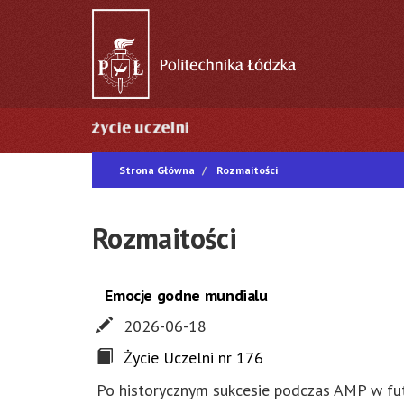
Przejdź
do
treści
Główna
nawigacja
Strona Główna
Rozmaitości
Rozmaitości
Emocje godne mundialu
2026-06-18
Życie Uczelni nr 176
Po historycznym sukcesie podczas AMP w fut