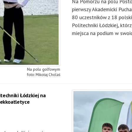
Na Pomorzu na polu Posto
pierwszy Akademicki Puchar
80 uczestników z 18 polsk
Politechniki Łódzkiej, któ
miejsca na podium w swoich
Na polu golfowym
Mikołaj Cholaś
itechniki Łódzkiej na
Lekkoatletyce