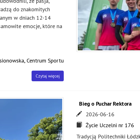
 udowodnili, że pasja,
wadzą do znakomitych
ranym w dniach 12-14
samowite emocje, które na
esionowska, Centrum Sportu
Czytaj więcej
Bieg o Puchar Rektora
2026-06-16
Życie Uczelni nr 176
Tradycją Politechniki Łódz