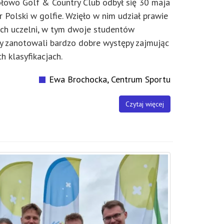
łowo Golf & Country Club odbył się 30 maja
 Polski w golfie. Wzięło w nim udział prawie
ich uczelni, w tym dwoje studentów
rzy zanotowali bardzo dobre występy zajmując
 klasyfikacjach.
Ewa Brochocka, Centrum Sportu
Czytaj więcej