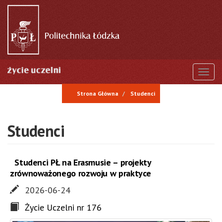
Przejdź
do
treści
Togg
Strona Główna
Studenci
Studenci
Studenci PŁ na Erasmusie – projekty
zrównoważonego rozwoju w praktyce
2026-06-24
Życie Uczelni nr 176