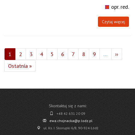
opr. red.
Czytaj więcej
Stronicowanie
Bieżąca
1
Page
2
Page
3
Page
4
Page
5
Page
6
Page
7
Page
8
Page
9
…
Następn
››
strona
strona
Ostatnia
Ostatnia »
strona
Skontaktuj się z nami:
+48 42 631 20 09
ewa.chojnacka@p.lodz.pl
ul. Ks. I. Skorupki 6/8, 90-924 Łódź