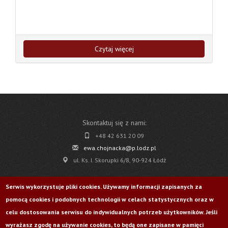
Czytaj więcej
Skontaktuj się z nami:
+48 42 631 20 09
ewa.chojnacka@p.lodz.pl
ul. Ks. I. Skorupki 6/8, 90-924 Łódź
Pobierz
Serwis wykorzystuje pliki cookies. Używamy informacji zapisanych za
pomocą cookies i podobnych technologii w celach statystycznych oraz w
Życie Uczelni nr 176
celu dostosowania serwisu do indywidualnych potrzeb użytkowników. Jeśli
wyrażasz zgodę na używanie cookies, to będą one zapisane w pamięci