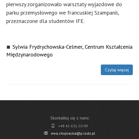
pierwszy zorganizowało warsztaty wyjazdowe do
parku przemysłowego we francuskiej Szampanii,
przeznaczone dla studentów IFE.
Sylwia Frydrychowska-Celmer, Centrum Kształcenia
Międzynarodowego
Czytaj więcej
Skontaktuj się z nami:
+48 42 631 20 09
ewa.chojnacka@p.lodz.pl