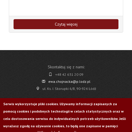
Czytaj więcej
Skontaktuj się z nami:
+48 42 631 20 09
ewa.chojnacka@p.lodz.pl
ul. Ks. I. Skorupki 6/8, 90-924 Łódź
Pobierz
Serwis wykorzystuje pliki cookies. Używamy informacji zapisanych za
pomocą cookies i podobnych technologii w celach statystycznych oraz w
Życie Uczelni nr 176
celu dostosowania serwisu do indywidualnych potrzeb użytkowników. Jeśli
wyrażasz zgodę na używanie cookies, to będą one zapisane w pamięci