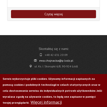
Czytaj więcej
Skontaktuj się z nami:
+48 42 631 20 09
ewa.chojnacka@p.lodz.pl
ul. Ks. I. Skorupki 6/8, 90-924 Łódź
Pobierz
Serwis wykorzystuje pliki cookies. Używamy informacji zapisanych za
pomocą cookies i podobnych technologii w celach statystycznych oraz w
Życie Uczelni nr 176
celu dostosowania serwisu do indywidualnych potrzeb użytkowników. Jeśli
wyrażasz zgodę na używanie cookies, to będą one zapisane w pamięci
Więcej informacji
Odwiedź nas na:
twojej przeglądarki.