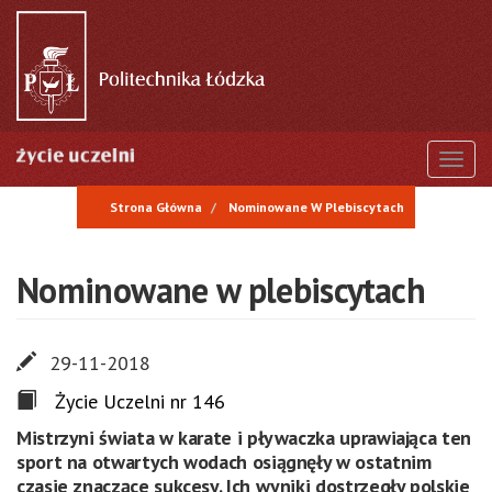
Przejdź
do
treści
Togg
Strona Główna
Nominowane W Plebiscytach
Nominowane w plebiscytach
29-11-2018
Życie Uczelni nr 146
Mistrzyni świata w karate i pływaczka uprawiająca ten
sport na otwartych wodach osiągnęły w ostatnim
czasie znaczące sukcesy. Ich wyniki dostrzegły polskie