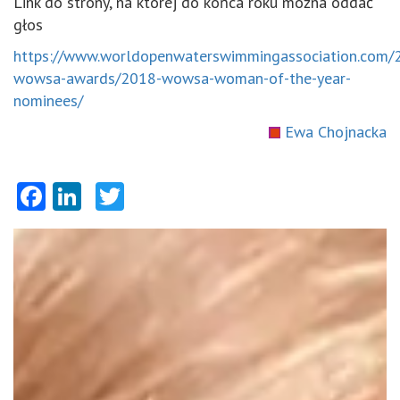
Link do strony, na której do końca roku można oddać
głos
https://www.worldopenwaterswimmingassociation.com/
wowsa-awards/2018-wowsa-woman-of-the-year-
nominees/
Ewa Chojnacka
Facebook
LinkedIn
Twitter