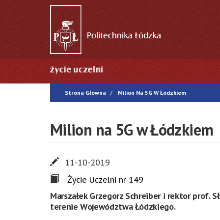
Przejdź
do
treści
Główna
nawigacja
Strona Główna
Milion Na 5G W Łódzkiem
Milion na 5G w Łódzkiem
11-10-2019
Życie Uczelni nr 149
Marszałek Grzegorz Schreiber i rektor prof. 
terenie Województwa Łódzkiego.