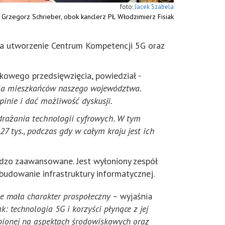
Jacek Szabela
 Grzegorz Schrieber, obok kanclerz PŁ Włodzimierz Fisiak
na utworzenie Centrum Kompetencji 5G oraz
ukowego przedsięwzięcia, powiedział -
dla mieszkańców naszego województwa.
inie i dać możliwość dyskusji.
drażania technologii cyfrowych. W tym
7 tys., podczas gdy w całym kraju jest ich
rdzo zaawansowane. Jest wyłoniony zespół
budowanie infrastruktury informatycznej.
ie mała charakter prospołeczny
– wyjaśnia
: technologia 5G i korzyści płynące z jej
upionej na aspektach środowiskowych oraz