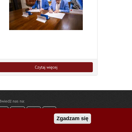
Czytaj więcej
wiedź nas na:
Zgadzam się