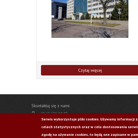
Czytaj więcej
Skontaktuj się z nami:
+48 42 631 20 09
Serwis wykorzystuje pliki cookies. Używamy informacji 
ewa.chojnacka@p.lodz.pl
celach statystycznych oraz w celu dostosowania serwis
ul. Ks. I. Skorupki 6/8, 90-924 Łódź
zgodę na używanie cookies, to będą one zapisane w pami