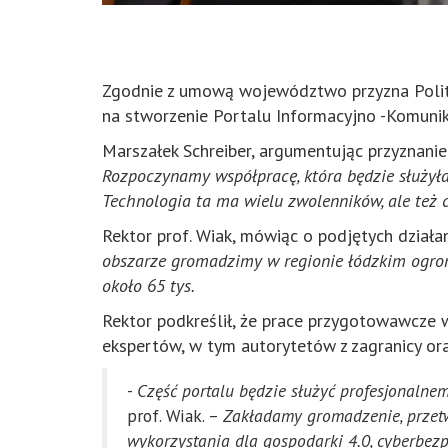
Zgodnie z umową województwo przyzna Polite
na stworzenie Portalu Informacyjno -Komunika
Marszałek Schreiber, argumentując przyznanie 
Rozpoczynamy współpracę, która będzie służył
Technologia ta ma wielu zwolenników, ale też 
Rektor prof. Wiak, mówiąc o podjętych działa
obszarze gromadzimy w regionie łódzkim ogromną
około 65 tys.
Rektor podkreślił, że prace przygotowawcze 
ekspertów, w tym autorytetów z zagranicy ora
-
Część portalu będzie służyć profesjonalne
prof. Wiak. –
Zakładamy gromadzenie, przetwa
wykorzystania dla gospodarki 4.0, cyberbez