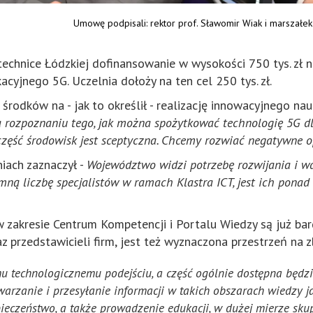
Umowę podpisali: rektor prof. Sławomir Wiak i marszałek
chnice Łódzkiej dofinansowanie w wysokości 750 tys. zł 
cyjnego 5G. Uczelnia dołoży na ten cel 250 tys. zł.
środków na - jak to określił - realizację innowacyjnego na
a rozpoznaniu tego, jak można spożytkować technologię 5G 
część środowisk jest sceptyczna. Chcemy rozwiać negatywne op
niach zaznaczył -
Województwo widzi potrzebę rozwijania i w
 liczbę specjalistów w ramach Klastra ICT, jest ich ponad 2
w zakresie Centrum Kompetencji i Portalu Wiedzy są już ba
z przedstawicieli firm, jest też wyznaczona przestrzeń na z
mu technologicznemu podejściu, a część ogólnie dostępna będz
rzanie i przesyłanie informacji w takich obszarach wiedzy jak
pieczeństwo, a także prowadzenie edukacji, w dużej mierze sk