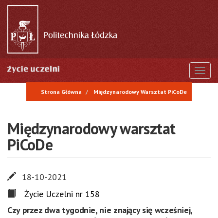
Przejdź
do
treści
Togg
Strona Główna
Międzynarodowy Warsztat PiCoDe
Międzynarodowy warsztat
PiCoDe
18-10-2021
Życie Uczelni nr 158
Czy przez dwa tygodnie, nie znający się wcześniej,