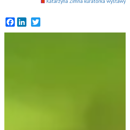
Katarzyna Zimna kuratorka wystawy
Facebook
LinkedIn
Twitter