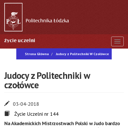
Przejdź
do
treści
Togg
Strona Główna
Judocy z Politechniki W Czołówce
Judocy z Politechniki w
czołówce
03-04-2018
Życie Uczelni nr 144
Na Akademickich Mistrzostwach Polski w Judo bardzo