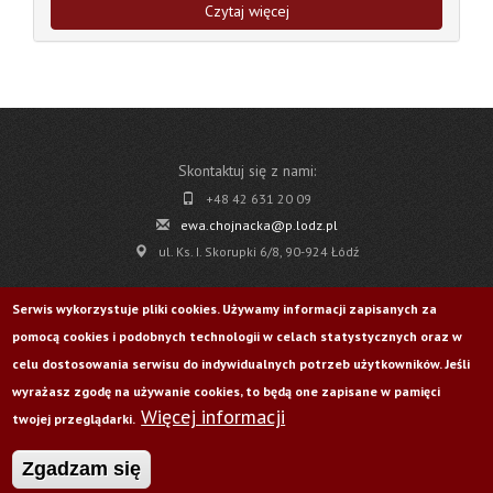
Czytaj więcej
Skontaktuj się z nami:
+48 42 631 20 09
ewa.chojnacka@p.lodz.pl
ul. Ks. I. Skorupki 6/8, 90-924 Łódź
Pobierz
Serwis wykorzystuje pliki cookies. Używamy informacji zapisanych za
pomocą cookies i podobnych technologii w celach statystycznych oraz w
Życie Uczelni nr 176
celu dostosowania serwisu do indywidualnych potrzeb użytkowników. Jeśli
wyrażasz zgodę na używanie cookies, to będą one zapisane w pamięci
Więcej informacji
Odwiedź nas na:
twojej przeglądarki.
Zgadzam się