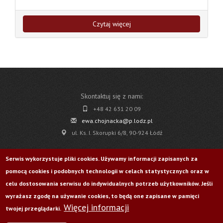
Czytaj więcej
Skontaktuj się z nami:
+48 42 631 20 09
ewa.chojnacka@p.lodz.pl
ul. Ks. I. Skorupki 6/8, 90-924 Łódź
Pobierz
Serwis wykorzystuje pliki cookies. Używamy informacji zapisanych za
pomocą cookies i podobnych technologii w celach statystycznych oraz w
Życie Uczelni nr 176
celu dostosowania serwisu do indywidualnych potrzeb użytkowników. Jeśli
wyrażasz zgodę na używanie cookies, to będą one zapisane w pamięci
Więcej informacji
Odwiedź nas na:
twojej przeglądarki.