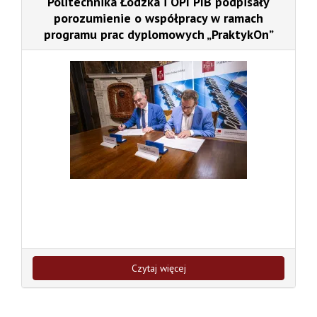
Politechnika Łódzka i OPI PIB podpisały
porozumienie o współpracy w ramach
programu prac dyplomowych „PraktykOn”
Czytaj więcej