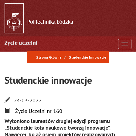
Przejdź
do
treści
Togg
Strona Główna
Studenckie Innowacje
Studenckie innowacje
24-03-2022
Życie Uczelni nr 160
Wyłoniono laureatów drugiej edycji programu
„Studenckie koła naukowe tworzą innowacje”.
Najwięcej, bo aż osiem projektów realizowanych