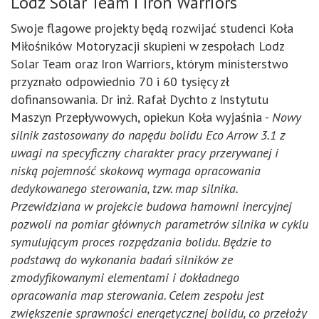
Lodz Solar Team i Iron Warriors
Swoje flagowe projekty będą rozwijać studenci Koła
Miłośników Motoryzacji skupieni w zespołach Lodz
Solar Team oraz Iron Warriors, którym ministerstwo
przyznało odpowiednio 70 i 60 tysięcy zł
dofinansowania. Dr inż. Rafał Dychto z Instytutu
Maszyn Przepływowych, opiekun Koła wyjaśnia -
Nowy
silnik zastosowany do napędu bolidu Eco Arrow 3.1 z
uwagi na specyficzny charakter pracy przerywanej i
niską pojemność skokową wymaga opracowania
dedykowanego sterowania, tzw. map silnika.
Przewidziana w projekcie budowa hamowni inercyjnej
pozwoli na pomiar głównych parametrów silnika w cyklu
symulującym proces rozpędzania bolidu. Będzie to
podstawą do wykonania badań silników ze
zmodyfikowanymi elementami i dokładnego
opracowania map sterowania. Celem zespołu jest
zwiększenie sprawności energetycznej bolidu, co przełoży