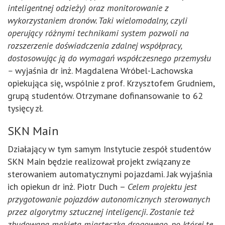
inteligentnej odzieży) oraz monitorowanie z
wykorzystaniem dronów. Taki wielomodalny, czyli
operujący różnymi technikami system pozwoli na
rozszerzenie doświadczenia zdalnej współpracy,
dostosowując ją do wymagań współczesnego przemysłu
–
wyjaśnia dr inż. Magdalena Wróbel-Lachowska
opiekująca się, wspólnie z prof. Krzysztofem Grudniem,
grupą studentów. Otrzymane dofinansowanie to 62
tysięcy zł.
SKN Main
Działający w tym samym Instytucie zespół studentów
SKN Main będzie realizował projekt związany ze
sterowaniem automatycznymi pojazdami. Jak wyjaśnia
ich opiekun dr inż. Piotr Duch –
Celem projektu jest
przygotowanie pojazdów autonomicznych sterowanych
przez algorytmy sztucznej inteligencji. Zostanie też
zbudowana makieta miasteczka drogowego, po której te