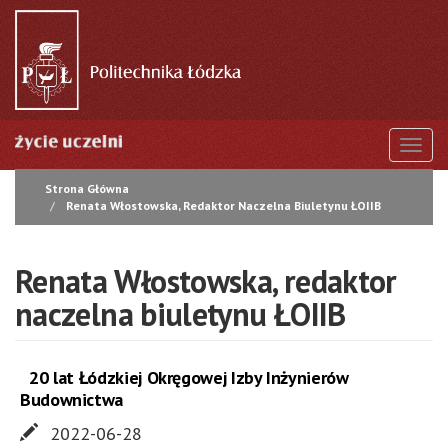
Przejdź
do
treści
Togg
Strona Główna
Renata Włostowska, Redaktor Naczelna Biuletynu ŁOIIB
Renata Włostowska, redaktor
naczelna biuletynu ŁOIIB
20 lat Łódzkiej Okręgowej Izby Inżynierów
Budownictwa
2022-06-28