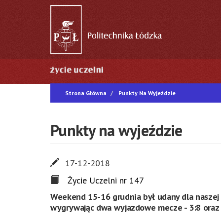
Przejdź
do
treści
Główna
nawigacja
Strona Główna
Punkty Na Wyjeździe
Punkty na wyjeździe
17-12-2018
Życie Uczelni nr 147
Weekend 15-16 grudnia był udany dla naszej 
wygrywając dwa wyjazdowe mecze - 3:8 oraz 7