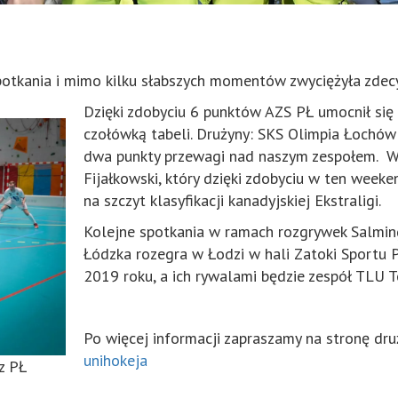
potkania i mimo kilku słabszych momentów zwyciężyła zd
Dzięki zdobyciu 6 punktów AZS PŁ umocnił się 
czołówką tabeli. Drużyny: SKS Olimpia Łochów
dwa punkty przewagi nad naszym zespołem. W w
Fijałkowski, który dzięki zdobyciu w ten wee
na szczyt klasyfikacji kanadyjskiej Ekstraligi.
Kolejne spotkania w ramach rozgrywek Salming
Łódzka rozegra w Łodzi w hali Zatoki Sportu P
2019 roku, a ich rywalami będzie zespół TLU T
Po więcej informacji zapraszamy na stronę dr
unihokeja
 z PŁ