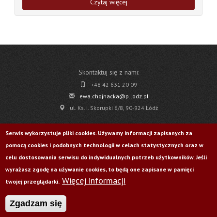
Czytaj więcej
Skontaktuj się z nami:
+48 42 631 20 09
ewa.chojnacka@p.lodz.pl
ul. Ks. I. Skorupki 6/8, 90-924 Łódź
Pobierz
Serwis wykorzystuje pliki cookies. Używamy informacji zapisanych za
pomocą cookies i podobnych technologii w celach statystycznych oraz w
Życie Uczelni nr 176
celu dostosowania serwisu do indywidualnych potrzeb użytkowników. Jeśli
wyrażasz zgodę na używanie cookies, to będą one zapisane w pamięci
Więcej informacji
Odwiedź nas na:
twojej przeglądarki.
Zgadzam się