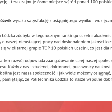
cję i teraz zajmuje ósme miejsce wśród ponad 100 polskich
 Jóźwik
wyraża satysfakcję z osiągniętego wyniku i wdzięczn
a Łódzka zdobyła w tegorocznym rankingu uczelni akademicki
czy o naszej nieustającej pracy nad doskonaleniem jakości k
się w elitarnej grupie TOP 10 polskich uczelni, co jest dl
 za ten rozwój odpowiada zaangażowanie całej naszej społec
su. Każdy z nas - studenci, doktoranci, pracownicy naukowi i
k silna jest nasza społeczność i jak wiele możemy osiągnąć,
, pamiętając, że Politechnika Łódzka to nasze wspólne dob