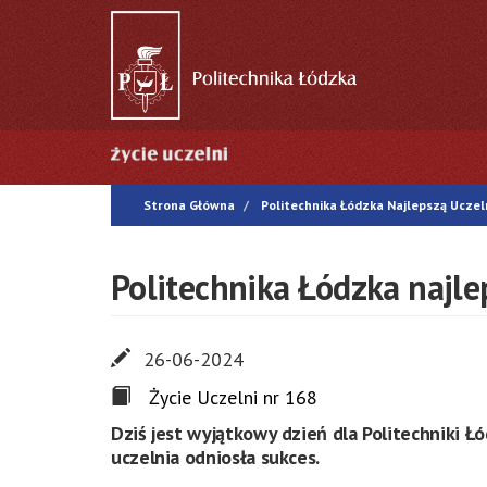
Przejdź
do
treści
Główna
nawigacja
Strona Główna
Politechnika Łódzka Najlepszą Uczel
Politechnika Łódzka najle
26-06-2024
Życie Uczelni nr 168
Dziś jest wyjątkowy dzień dla Politechniki Ł
uczelnia odniosła sukces.