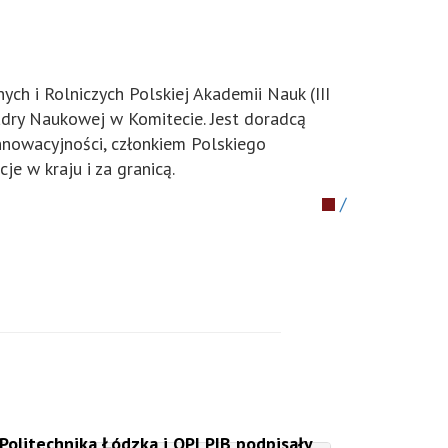
ch i Rolniczych Polskiej Akademii Nauk (III
adry Naukowej w Komitecie. Jest doradcą
nnowacyjności, członkiem Polskiego
e w kraju i za granicą.
/
Politechnika Łódzka i OPI PIB podpisały