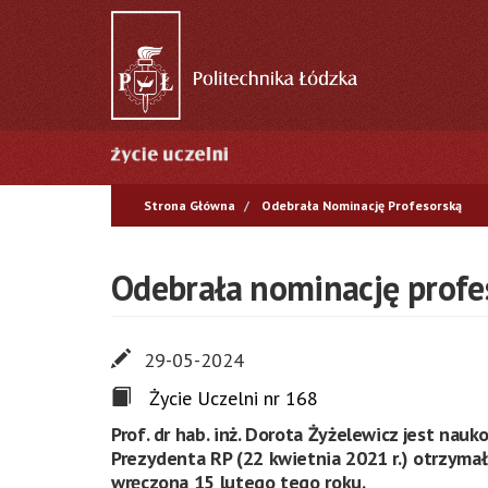
Przejdź
do
treści
Główna
nawigacja
Strona Główna
Odebrała Nominację Profesorską
Odebrała nominację profe
29-05-2024
Życie Uczelni nr 168
Prof. dr hab. inż. Dorota Żyżelewicz jest nau
Prezydenta RP (22 kwietnia 2021 r.) otrzymał
wręczona 15 lutego tego roku.