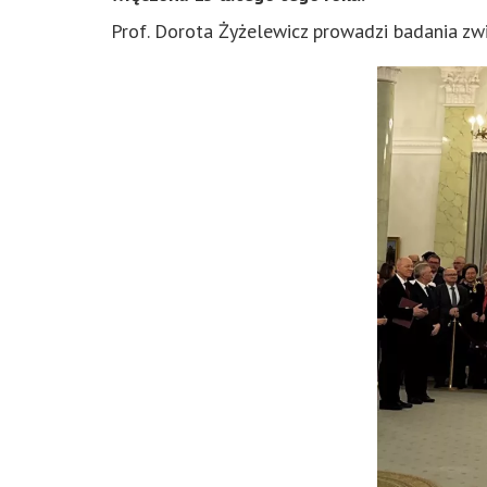
Prof. Dorota Żyżelewicz prowadzi badania zwi