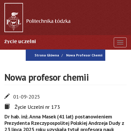
Przejdź
do
treści
Togg
Strona Główna
Nowa Profesor Chemii
Nowa profesor chemii
01-09-2025
Życie Uczelni nr 173
Dr hab. inż. Anna Masek (41 lat) postanowieniem
Prezydenta Rzeczypospolitej Polskiej Andrzeja Dudy z
23 lipca 2025 roku uzyskała tytuł profesora nauk