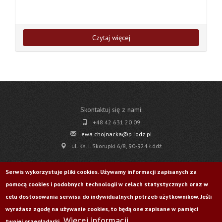
Czytaj więcej
Skontaktuj się z nami:
+48 42 631 20 09
ewa.chojnacka@p.lodz.pl
ul. Ks. I. Skorupki 6/8, 90-924 Łódź
Pobierz
Serwis wykorzystuje pliki cookies. Używamy informacji zapisanych za
pomocą cookies i podobnych technologii w celach statystycznych oraz w
Życie Uczelni nr 176
celu dostosowania serwisu do indywidualnych potrzeb użytkowników. Jeśli
wyrażasz zgodę na używanie cookies, to będą one zapisane w pamięci
Więcej informacji
Odwiedź nas na:
twojej przeglądarki.