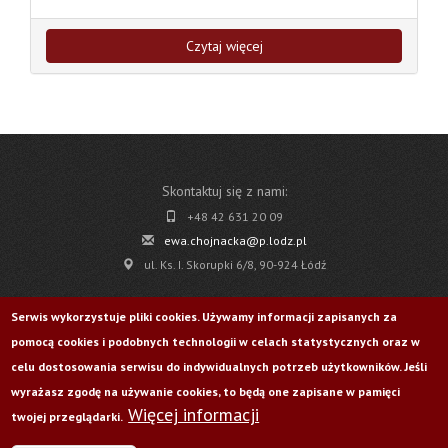
Czytaj więcej
Skontaktuj się z nami:
+48 42 631 20 09
ewa.chojnacka@p.lodz.pl
ul. Ks. I. Skorupki 6/8, 90-924 Łódź
Pobierz
Serwis wykorzystuje pliki cookies. Używamy informacji zapisanych za
pomocą cookies i podobnych technologii w celach statystycznych oraz w
Życie Uczelni nr 176
celu dostosowania serwisu do indywidualnych potrzeb użytkowników. Jeśli
wyrażasz zgodę na używanie cookies, to będą one zapisane w pamięci
Więcej informacji
Odwiedź nas na:
twojej przeglądarki.