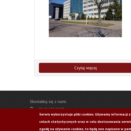
Czytaj więcej
Skontaktuj się z nami:
+48 42 631 20 09
Serwis wykorzystuje pliki cookies. Używamy informacji 
ewa.chojnacka@p.lodz.pl
celach statystycznych oraz w celu dostosowania serwis
ul. Ks. I. Skorupki 6/8, 90-924 Łódź
zgodę na używanie cookies, to będą one zapisane w pami