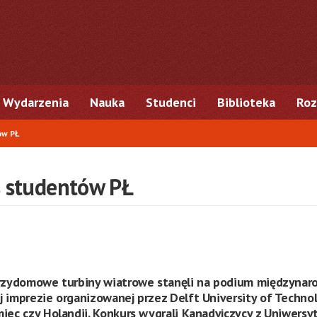
Wydarzenia
Nauka
Studenci
Biblioteka
Roz
ów PŁ
s studentów PŁ
 przydomowe turbiny wiatrowe stanęli na podium międzyna
j imprezie organizowanej przez Delft University of Techno
miec czy Holandii. Konkurs wygrali Kanadyjczycy z Uniwersy