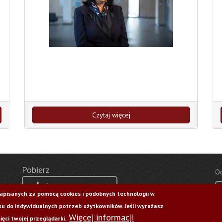
Czytaj więcej
Pobierz
Od
Życie Uczelni nr 176
zapisanych za pomocą cookies i podobnych technologii w
u do indywidualnych potrzeb użytkowników. Jeśli wyrażasz
Więcej informacji
ęci twojej przeglądarki.