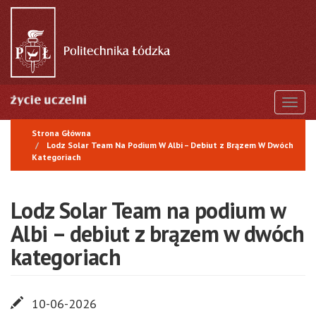
Przejdź
do
treści
Togg
Strona Główna
Lodz Solar Team Na Podium W Albi – Debiut z Brązem W Dwóch
Kategoriach
Lodz Solar Team na podium w
Albi – debiut z brązem w dwóch
kategoriach
10-06-2026