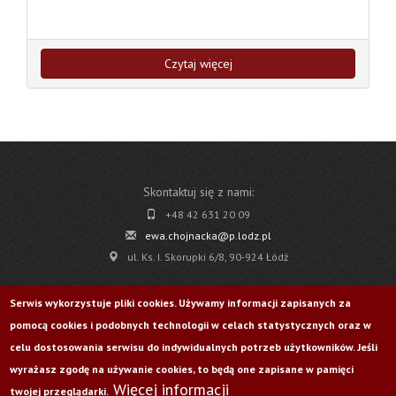
Czytaj więcej
Skontaktuj się z nami:
+48 42 631 20 09
ewa.chojnacka@p.lodz.pl
ul. Ks. I. Skorupki 6/8, 90-924 Łódź
Pobierz
Serwis wykorzystuje pliki cookies. Używamy informacji zapisanych za
pomocą cookies i podobnych technologii w celach statystycznych oraz w
Życie Uczelni nr 176
celu dostosowania serwisu do indywidualnych potrzeb użytkowników. Jeśli
wyrażasz zgodę na używanie cookies, to będą one zapisane w pamięci
Więcej informacji
Odwiedź nas na:
twojej przeglądarki.