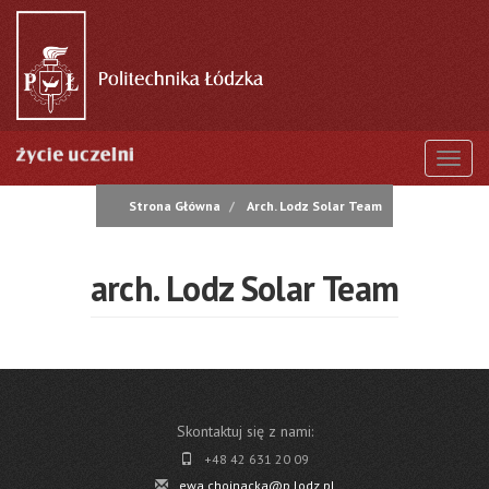
Przejdź
do
treści
Togg
Strona Główna
Arch. Lodz Solar Team
arch. Lodz Solar Team
Skontaktuj się z nami:
+48 42 631 20 09
ewa.chojnacka@p.lodz.pl