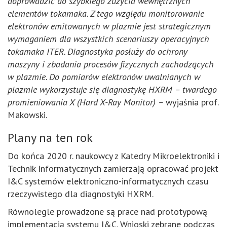
doprowadzić do szybkiego zużycia wewnętrznych
elementów tokamaka. Z tego względu monitorowanie
elektronów emitowanych w plazmie jest strategicznym
wymaganiem dla wszystkich scenariuszy operacyjnych
tokamaka ITER. Diagnostyka posłuży do ochrony
maszyny i zbadania procesów fizycznych zachodzących
w plazmie. Do pomiarów elektronów uwalnianych w
plazmie wykorzystuje się diagnostykę HXRM – twardego
promieniowania X (Hard X-Ray Monitor) –
wyjaśnia prof.
Makowski.
Plany na ten rok
Do końca 2020 r. naukowcy z Katedry Mikroelektroniki i
Technik Informatycznych zamierzają opracować projekt
I&C systemów elektroniczno-informatycznych czasu
rzeczywistego dla diagnostyki HXRM.
Równolegle prowadzone są prace nad prototypową
implementacją systemu I&C. Wnioski zebrane podczas