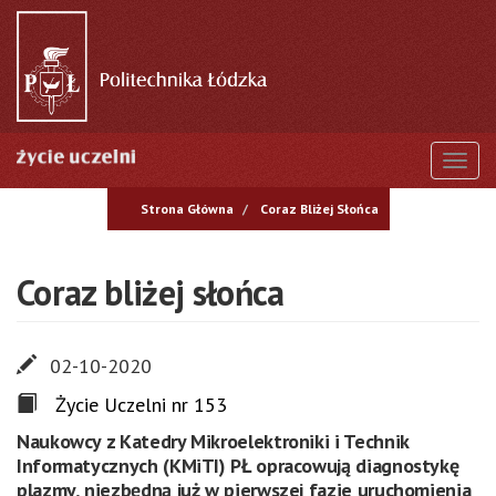
Przejdź
do
treści
Togg
Strona Główna
Coraz Bliżej Słońca
Coraz bliżej słońca
02-10-2020
Życie Uczelni nr 153
Naukowcy z Katedry Mikroelektroniki i Technik
Informatycznych (KMiTI) PŁ opracowują diagnostykę
plazmy, niezbędną już w pierwszej fazie uruchomienia