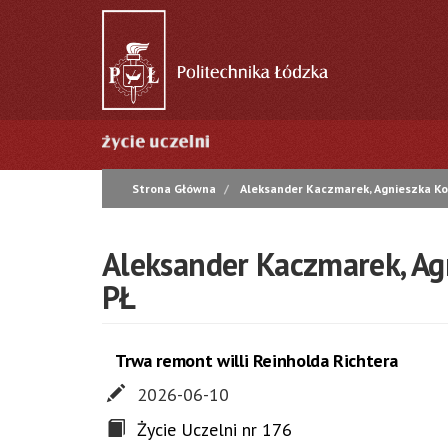
Przejdź
do
treści
Główna
nawigacja
Strona Główna
Aleksander Kaczmarek, Agnieszka Kos
Aleksander Kaczmarek, Ag
PŁ
Trwa remont willi Reinholda Richtera
2026-06-10
Życie Uczelni nr 176