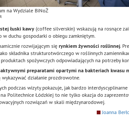
um na Wydziale BiNoŻ
dt
stej łuski kawy
(coffee silverskin) wskazują na rosnące 
 w duchu gospodarki o obiegu zamkniętym.
namicznie rozwijającym się
rynkiem żywności roślinnej
. P
jako składnika strukturotwórczego w roślinnych zamiennika
produktach spożywczych odpowiadających na potrzeby kons
oaktywnymi preparatami opartymi na bakteriach kwasu
ą wykazywać działanie prozdrowotne.
h podczas wizyty pokazuje, jak bardzo interdyscyplinarne 
na Politechnice Łódzkiej to nie tylko okazja do zaprezen
nnowacyjnych rozwiązań w skali międzynarodowej.
Joanna Berł