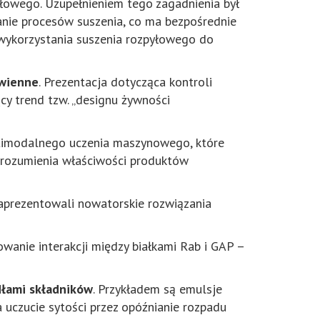
łowego. Uzupełnieniem tego zagadnienia był
nie procesów suszenia, co ma bezpośrednie
 wykorzystania suszenia rozpyłowego do
awienne
. Prezentacja dotycząca kontroli
cy trend tzw. „designu żywności
timodalnego uczenia maszynowego, które
 zrozumienia właściwości produktów
aprezentowali nowatorskie rozwiązania
wanie interakcji między białkami Rab i GAP –
dłami składników
. Przykładem są emulsje
 uczucie sytości przez opóźnianie rozpadu