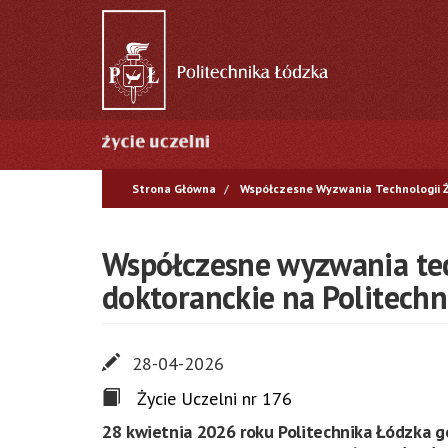
Przejdź
do
treści
Główna
nawigacja
Strona Główna
Współczesne Wyzwania Technologii Ż
Współczesne wyzwania te
doktoranckie na Politechn
28-04-2026
Życie Uczelni nr 176
28 kwietnia 2026 roku Politechnika Łódzka g