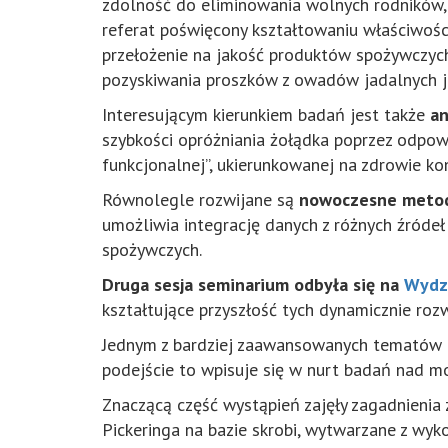
zdolność do eliminowania wolnych rodników,
referat poświęcony kształtowaniu właściwoś
przełożenie na jakość produktów spożywczych
pozyskiwania proszków z owadów jadalnych ja
Interesującym kierunkiem badań jest także
an
szybkości opróżniania żołądka poprzez odpow
funkcjonalnej”, ukierunkowanej na zdrowie k
Równolegle rozwijane są
nowoczesne metody
umożliwia integrację danych z różnych źródeł
spożywczych.
Druga sesja seminarium odbyła się na
Wydzi
kształtujące przyszłość tych dynamicznie rozw
Jednym z bardziej zaawansowanych tematów
podejście to wpisuje się w nurt badań nad 
Znaczącą część wystąpień zajęły zagadnienia
Pickeringa na bazie skrobi, wytwarzane z wyk