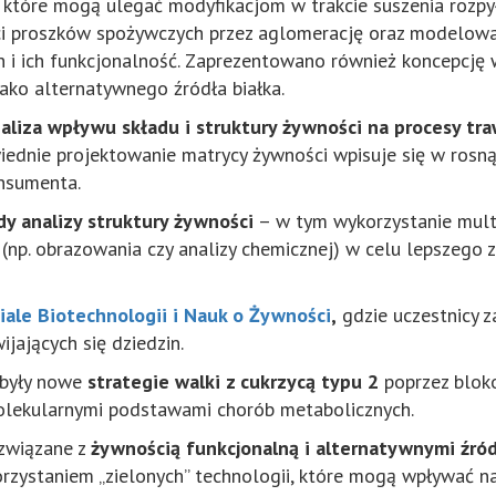
 które mogą ulegać modyfikacjom w trakcie suszenia rozpy
ci proszków spożywczych przez aglomerację oraz modelowa
 i ich funkcjonalność. Zaprezentowano również koncepcję
ko alternatywnego źródła białka.
aliza wpływu składu i struktury żywności na procesy tr
iednie projektowanie matrycy żywności wpisuje się w rosną
onsumenta.
 analizy struktury żywności
– w tym wykorzystanie mul
 (np. obrazowania czy analizy chemicznej) w celu lepszego
ale Biotechnologii i Nauk o Żywności
,
gdzie uczestnicy z
ijających się dziedzin.
 były nowe
strategie walki z cukrzycą typu 2
poprzez bloko
molekularnymi podstawami chorób metabolicznych.
 związane z
żywnością funkcjonalną i alternatywnymi źró
orzystaniem „zielonych” technologii, które mogą wpływać na