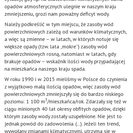
opadów atmosferycznych ulegnie w naszym kraju
zmniejszeniu, grozi nam poważny deficyt wody.
Należy podkreślić w tym miejscu, że zasoby wód
powierzchniowych zależą od warunków klimatycznych,
a więc są zmienne – w latach, w których notuje się
większe opady (tzw. lata „mokre”) zasoby wód
powierzchniowych rosną, natomiast w latach, gdy
brakuje opadów – wskaźnik ilości wody przypadającej
na mieszkańca naszego kraju spada.
W roku 1990 i w 2015 mieliśmy w Polsce do czynienia
z wyjątkowo małą ilością opadów, więc zasoby wód
powierzchniowych zmniejszyły się do bardzo niskiego
3
poziomu: 1 100 m
/mieszkańca/rok. Zdarzały się też w
ciągu minionych 40 lat okresy obfitych opadów, dzięki
którym zasoby wody zostały uzupełnione. Nie jest to
jednak powód do zadowolenia. (...). Jeżeli ten trend,
wywołany zmianami klimatycznymi, utrzyma się w