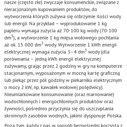
nasze (często złe) zwyczaje konsumenckie, związane z
nieracjonalnym kupowaniem produktów, do
wytworzenia których zużywa się olbrzymie ilości wody
lub energii. Na przykład – wyprodukowanie 1 kg
papieru wymaga zużycia aż 70-100 kg wody (70-100
3
dm
), a wytworzenie 1 kg mięsa wołowego pochłania
3
aż ok. 15 000 dm
wody. Wytworzenie 1 kWh energii
3
elektrycznej wymaga zużycia 3–4 dm
wody (dla
porównania – jedną kWh energii elektrycznej
zużywamy, grając przez 2 godziny w gry na komputerze
stacjonarnym, wyposażonym w mocną kartę graficzną
lub piekąc przez pół godziny w piekarniku elektrycznym
o mocy 2 kW, np. kawałek wołowej polędwicy).
Nieumiarkowane konsumowanie (oraz marnowanie)
wodochłonnych i energochłonnych produktów oraz
żywności, pośrednio przyczynia się do uszczuplania
skromnych zasobów wodnych, jakimi dysponuje Polska.
Poza tym, każdy z nas w sposób bezpośredni korzysta z