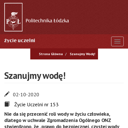
Przejdź
do
treści
Togg
Strona Główna
Szanujmy Wodę!
Szanujmy wodę!
02-10-2020
Życie Uczelni nr 153
Nie da się przecenić roli wody w życiu człowieka,
dlatego w uchwale Zgromadzenia Ogólnego ONZ
stwierdzono, że „prawo do bezpiecznej, czystej wody