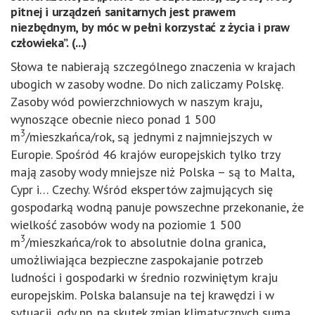
pitnej i urządzeń sanitarnych jest prawem
niezbędnym, by móc w pełni korzystać z życia i praw
człowieka”. (...)
Słowa te nabierają szczególnego znaczenia w krajach
ubogich w zasoby wodne. Do nich zaliczamy Polskę.
Zasoby wód powierzchniowych w naszym kraju,
wynoszące obecnie nieco ponad 1 500
3
m
/mieszkańca/rok, są jednymi z najmniejszych w
Europie. Spośród 46 krajów europejskich tylko trzy
mają zasoby wody mniejsze niż Polska – są to Malta,
Cypr i… Czechy. Wśród ekspertów zajmujących się
gospodarką wodną panuje powszechne przekonanie, że
wielkość zasobów wody na poziomie 1 500
3
m
/mieszkańca/rok to absolutnie dolna granica,
umożliwiająca bezpieczne zaspokajanie potrzeb
ludności i gospodarki w średnio rozwiniętym kraju
europejskim. Polska balansuje na tej krawędzi i w
sytuacji, gdy np. na skutek zmian klimatycznych suma