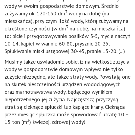
wody w swoim gospodarstwie domowym. Średnio
3
zużywamy ok. 120-150 dm
wody na dobę (na
mieszkańca), przy czym ilość wody, którą zużywamy na
3
określone czynności (w dm
na dobę, na mieszkańca)
to: picie i przygotowywanie posiłków 3-5, mycie naczyń
10-14, kąpiel w wannie 60-80, prysznic 20-25,
Spłukiwanie miski ustępowej 30-45, pranie 15-20. (...)
Musimy także uświadomić sobie, iż na wielkość zużycia
wody w gospodarstwie domowym wpływa nie tylko
zużycie niezbędne, ale także straty wody. Powstają one
na skutek nieszczelności urządzeń wodociągowych
oraz marnotrawstwa wody, będącego wynikiem
niepotrzebnego jej zużycia. Najczęstszą przyczyną
strat są cieknące spłuczki lub kapiące krany. Cieknąca
przez miesiąc spłuczka może spowodować utratę 10 –
3
15 ton (m
) świeżej, zdrowej wody!