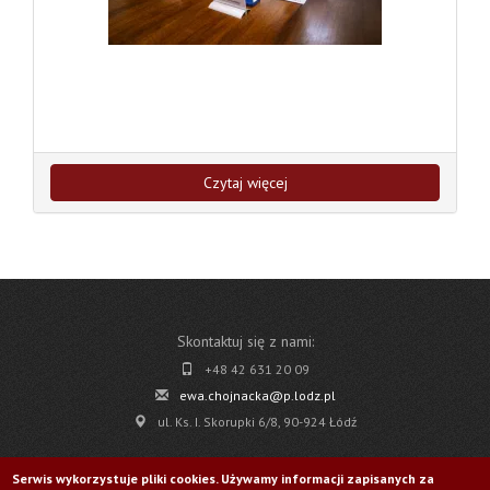
Czytaj więcej
Skontaktuj się z nami:
+48 42 631 20 09
ewa.chojnacka@p.lodz.pl
ul. Ks. I. Skorupki 6/8, 90-924 Łódź
Pobierz
Serwis wykorzystuje pliki cookies. Używamy informacji zapisanych za