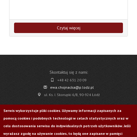
Czytaj więcej
Skontaktuj się z nami:
+48 42 631 20 09
ewa.chojnacka@p.lodz.pl
ul. Ks. I. Skorupki 6/8, 90-924 Łódź
Pobierz
Serwis wykorzystuje pliki cookies. Używamy informacji zapisanych za
pomocą cookies i podobnych technologii w celach statystycznych oraz w
Życie Uczelni nr 176
celu dostosowania serwisu do indywidualnych potrzeb użytkowników. Jeśli
wyrażasz zgodę na używanie cookies, to będą one zapisane w pamięci