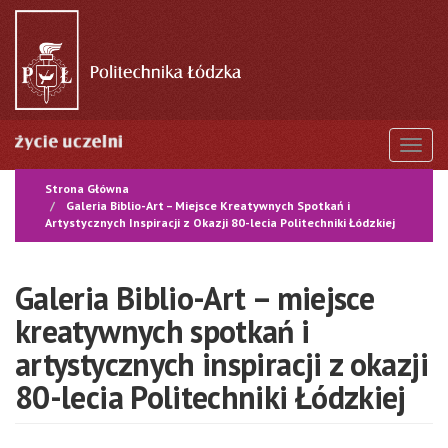
Przejdź
do
treści
Togg
Strona Główna
Galeria Biblio-Art – Miejsce Kreatywnych Spotkań i
Artystycznych Inspiracji z Okazji 80-lecia Politechniki Łódzkiej
Galeria Biblio-Art – miejsce
kreatywnych spotkań i
artystycznych inspiracji z okazji
80-lecia Politechniki Łódzkiej