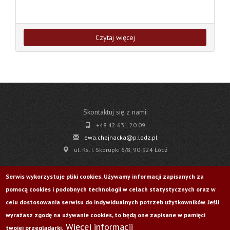
Czytaj więcej
Skontaktuj się z nami:
+48 42 631 20 09
ewa.chojnacka@p.lodz.pl
ul. Ks. I. Skorupki 6/8, 90-924 Łódź
Pobierz
Serwis wykorzystuje pliki cookies. Używamy informacji zapisanych za
pomocą cookies i podobnych technologii w celach statystycznych oraz w
Życie Uczelni nr 176
celu dostosowania serwisu do indywidualnych potrzeb użytkowników. Jeśli
wyrażasz zgodę na używanie cookies, to będą one zapisane w pamięci
Więcej informacji
Odwiedź nas na:
twojej przeglądarki.