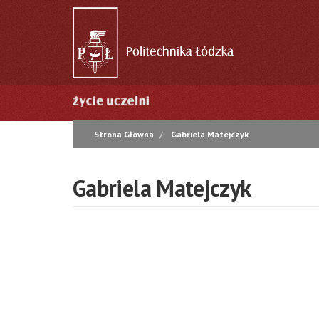
Przejdź
do
treści
Główna
nawigacja
Strona Główna
Gabriela Matejczyk
Gabriela Matejczyk