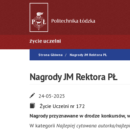
Przejdź
do
treści
Główna
nawigacja
Strona Główna
Nagrody JM Rektora PŁ
Nagrody JM Rektora PŁ
24-05-2025
Życie Uczelni nr 172
Nagrody przyznawane w drodze konkursów, wr
W kategorii
Najlepiej cytowana autorka/najlep