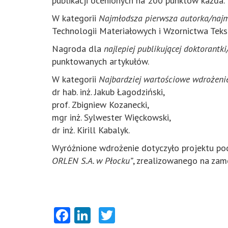
publikacji ocenionych na 200 punktów każda.
W kategorii
Najmłodsza pierwsza autorka/najm
Technologii Materiałowych i Wzornictwa Teks
Nagroda dla
najlepiej publikującej doktorantk
punktowanych artykułów.
W kategorii
Najbardziej wartościowe wdrożeni
dr hab. inż. Jakub Łagodziński,
prof. Zbigniew Kozanecki,
mgr inż. Sylwester Więckowski,
dr inż. Kirill Kabalyk.
Wyróżnione wdrożenie dotyczyło projektu p
ORLEN S.A. w Płocku”
, zrealizowanego na zam
Facebook
LinkedIn
Twitter